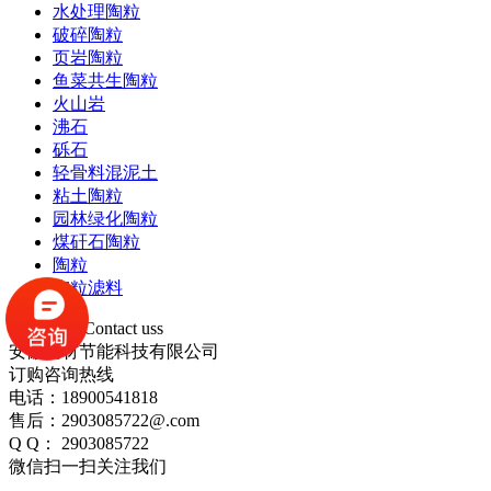
水处理陶粒
破碎陶粒
页岩陶粒
鱼菜共生陶粒
火山岩
沸石
砾石
轻骨料混泥土
粘土陶粒
园林绿化陶粒
煤矸石陶粒
陶粒
陶粒滤料
联系我们
Contact uss
安徽畅材节能科技有限公司
订购咨询热线
电话：18900541818
售后：2903085722@.com
Q Q： 2903085722
微信扫一扫关注我们